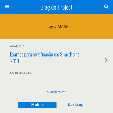
Blog do Project
Tags › MCSE
07/01/2013
Exames para certificação em SharePoint
2013
NO RESPONSES
Back to top
Mobile
Desktop